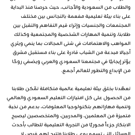
والطلاب من السعودية والأجانب، حيث حرصنا منذ البداية
على بناء بيئة تعليمية مفعمة بالتجانس بين مختلف
المجتمعات والجنسيات وإثراء قيم التفاهم والتقبل بين
طلابنا، وتنمية المهارات الشخصية والمجتمعية وكذلك
المواهب والاهتمامات في شتى المجالات بما ينمي ويثري
أجيالا مبدعة من الشباب قادرة على بناء مستقبل مشرق
يؤثر إيجابيًا في مجتمعنا السعودي والعربي ويضفي روحًا
من الإبداع والتطور للعالم أجمع.
تعهّدنا بخلق بيئة تعليمية عالمية متكاملة تمّكن طلابنا
من الحصول على كل امتيازات التعليم السعودي والعالمي
وتنمية مهاراتهم بتكنولوجيا المعلومات، بدعم من نخبة
متميزة من المعلمين، والمدربين، والمتخصصين ليصبح
الابتكار جزءاً محوريًا من التجربة التعليمية للطالب بأحدث
الوسائل التي تسمو بوعي طلابنا وتتيح لهم فرص لا