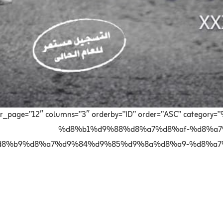
 per_page=”12″ columns=”3″ orderby=”ID” order=”ASC” ca
%d8%b1%d9%88%d8%a7%d8%af-%d8%a7
8%b9%d8%a7%d9%84%d9%85%d9%8a%d8%a9-%d8%a7%