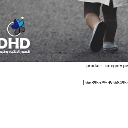
[product_category
%d8%a7%d9%84%d