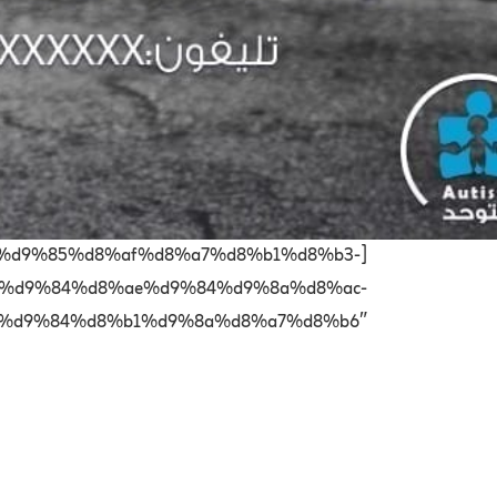
tegory=”%d9%85%d8%af%d8%a7%d8%b1%d8%b3-
%d9%84%d8%ae%d9%84%d9%8a%d8%ac-
d9%84%d8%b1%d9%8a%d8%a7%d8%b6″]